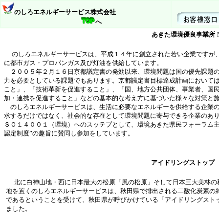
のしろエネルギーサービス株式会社
へ
あきた環境優良事業所
のしろエネルギーサービスは、平成１４年に創立された若い企業ですが
に都市ガス・プロパンガス及び灯油を供給しています。
２００５年２月１６日京都議定書の発効以来、環境問題は国の優先課題の
力を必要としている課題でもあります。京都議定書目標達成計画において
こと」、「技術革新を促進すること」、「国、地方公共団体、事業者、国
加・連携を促進すること」などの基本的な考え方に基づいた様々な対策と
のしろエネルギーサービスは、生活に必要な
エネルギーを供給する企業
求するだけではなく、社会的な存在として環境問題に寄与できる企業のあ
ＳＯ１４００１（環境）へのスッテプとして、環境あきた県民フォーラム主
認定制度”の趣旨に賛同し参加をしています。
アイドリングストップ
北に白神山地・西に日本最大の松原「風の松原」そして日本三大美林の
地を置くのしろエネルギーサービス
は、秋田県で排出される二酸化炭素の
であるということを受けて、秋田県が呼びかけている「アイドリングスト
ました。