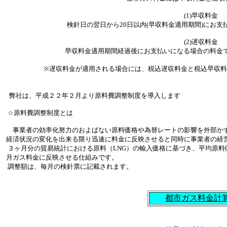
(1)早収料金
検針日の翌日から20日以内(早収料金適用期間)にお支
(2)遅収料金
早収料金適用期間経過後にお支払いになる場合の料金で
※遅収料金が適用される場合には、税込遅収料金と税込早収料
弊社は、平成２２年２月より原料費調整制度を導入します
☆原料費調整制度とは
事業者の効率化努力のおよばない原料価格や為替レートの影響を外部か
経済状況の変化を出来る限り迅速に料金に反映させると同時に事業者の経
３ヶ月分の貿易統計における原料（LNG）の輸入価格に基づき、平均原
月ガス料金に反映させる仕組みです。
調整額は、毎月の検針票に記載されます。
都市ガス料金計