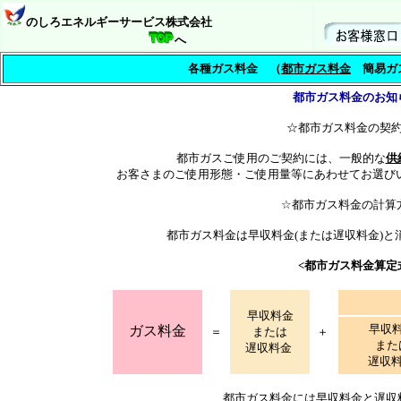
のしろエネルギーサービス株式会社
へ
各種ガス料金 （
都市ガス料金
簡易ガス
都市ガス料金のお知
☆都市ガス料金の契
都市ガスご使用のご契約には、一般的な
供
お客さまのご使用形態・ご使用量等にあわせてお選び
☆都市ガス料金の計算
都市ガス料金は早収料金(または遅収料金)と
<都市ガス料金算定
早収料金
早収
ガス料金
＝
または
＋
また
遅収料金
遅収
都市ガス料金には早収料金と遅収