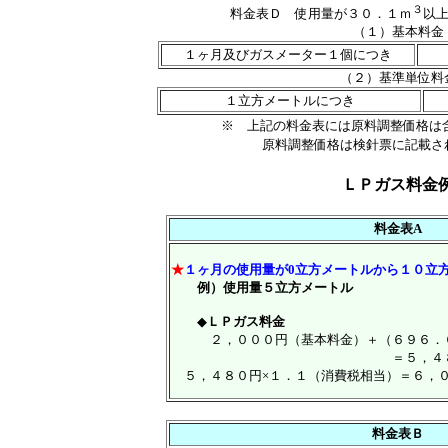
３
料金表Ｄ 使用量が３０．１ｍ
以
（１）基本料金
１ヶ月及びガスメーター１個につき
（２）基準単位料
１立方メートルにつき
※ 上記の料金表には原料調整価格は
原料調整価格は検針票に記載さ
ＬＰガス料金
料金表A
★
１ヶ月の使用量が0立方メートルから１０立
例）使用量５立方メートル
◆
ＬＰガス料金
２，０００円（基本料金）＋（６９６．
＝５，４８０（円未
５，４８０円×１．１（消費税相当）＝６，
料金表Ｂ