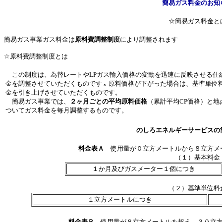
簡易ガス料金のお知
☆簡易ガス料金と
簡易ガス事業ガス料金は
原料費調整制度
により調整されます
☆原料費調整制度とは
この制度は、為替レートやLPガス輸入価格の変動を迅速に反映させる仕
金を調整させていただくものです ｡ 原料価格が下がった場合は、基準単
金を引き上げさせていただくものです。
簡易ガス事業では、
２ヶ月ごとの平均原料価格
（累計平均CP価格）と地
ついてガス料金を毎月調整するものです。
のしろエネルギーサービスの
料金表Ａ
使用量が０立方メートルから８立方メ
（１）基本料金
１か月及びガスメーター１個につき
（２）基準単位料
１立方メートルにつき
料金表Ｂ
使用量が８立方メートルを超え、３０立方